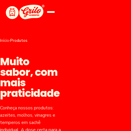
Início
›
Produtos
Muito
sabor, com
mais
praticidade
Conheça nossos produtos:
azeites, molhos, vinagres e
temperos em sachê
individual. A dose certa para a