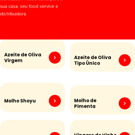
sua casa, seu food service e
distribuidora.
Azeite de Oliva
Azeite de Oliva
Virgem
Tipo Único
Molho de
Molho Shoyu
Pimenta