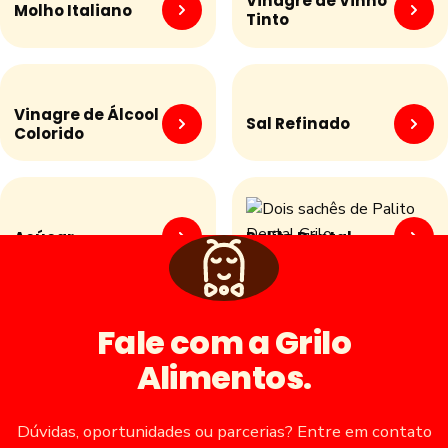
Vinagre de Vinho
Molho Italiano
Tinto
Vinagre de Álcool
Sal Refinado
Colorido
Açúcar
Palito Dental
Fale com a Grilo
Alimentos.
Dúvidas, oportunidades ou parcerias? Entre em contato